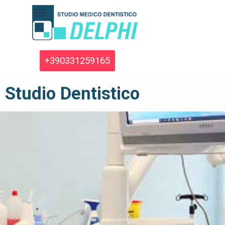
Vai ai contenuti
Salta menù
+390331259165
Studio Dentistico