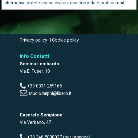
alternativa potete anche inviarci una comoda e pratica mail.
Privacy policy
|
Cookie policy
Info Contatti
Somma Lombardo
Via E. Fuser, 10
+39 0331 259165
studiodelphi@libero.it
Casorate Sempione
Via Verbano, 47
+39 346 5008027 (per urgenze)