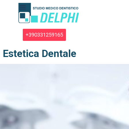
Vai ai contenuti
Salta menù
+390331259165
Estetica Dentale