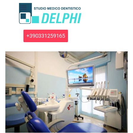
Vai ai contenuti
Salta menù
+390331259165