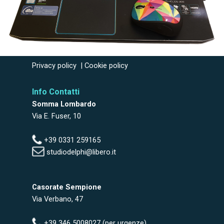
Privacy policy
|
Cookie policy
Info Contatti
Somma Lombardo
Via E. Fuser, 10
+39 0331 259165
studiodelphi@libero.it
Casorate Sempione
Via Verbano, 47
+39 346 5008027 (per urgenze)