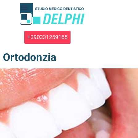
Vai ai contenuti
Salta menù
+390331259165
Ortodonzia